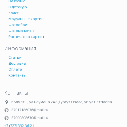
На кухню
В детскую
Холст
Модульные картины
Фотообои
Фотомозаика
Распечатка картин
Информация
Статьи
Доставка
Оплата
Контакты
.
Контакты
г.Алматы
,
ул.Баумана 247 (Тургут Озала) уг. ул.Сатпаева
87017186036@mail.ru
87000808630@mail.ru
+7 (727) 392-36-21