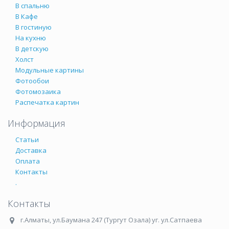
В спальню
В Кафе
В гостиную
На кухню
В детскую
Холст
Модульные картины
Фотообои
Фотомозаика
Распечатка картин
Информация
Статьи
Доставка
Оплата
Контакты
.
Контакты
г.Алматы
,
ул.Баумана 247 (Тургут Озала) уг. ул.Сатпаева