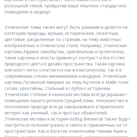
роскошной темой, превратив ваше обычное стандартное
помещение в шедевр!
Этнические темы также могут быть разными и делится на
категории природы, музыки, исторические, сюжетные,
цветовые, разделенные по странам, на тему животных
изображенных в этническом стиле. Например, этнические
картины Африки самобытны, оригинальны и аутентичны,
такие картины и холсты привнесут контраст и богатство
природного цвета в дизайн пространства. Такая картина
или холст легко сочетается как в классическом, так и в
современных стилях минимализма и модерна. Этнические
картины Латинской Америки на тему Ацтеков и Майя тоже
схожи, креативны, стильный и глубоко историчны.
Этнические степные и казахские мотивы всегда украшают
помещения нашего региона Средней Азии, тенгрианство и
поклонение природе всегда завораживало и привлекало
интерес как ученный, так и простых обывателей.
Этнические мотивы и история побед Викингов также будет
смотреться полнометражно и смело в гармоничных на то
пространствах. Как и богатая этническими темами Азия и