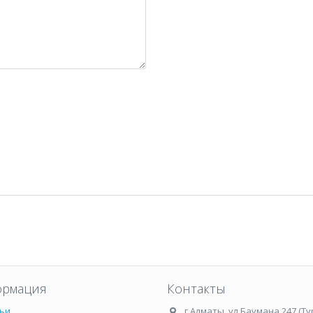
рмация
Контакты
ьи
г.Алматы
,
ул.Баумана 247 (Ту