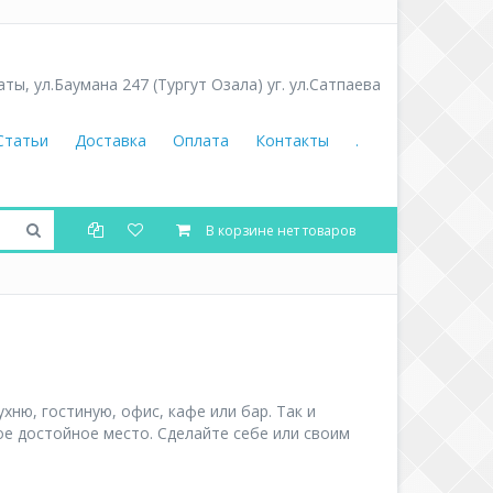
аты
,
ул.Баумана 247 (Тургут Озала) уг. ул.Сатпаева
Статьи
Доставка
Оплата
Контакты
.
В корзине нет товаров
хню, гостиную, офис, кафе или бар. Так и
ое достойное место. Сделайте себе или своим