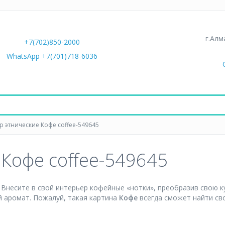
г.Алм
+7(702)850-2000
WhatsApp +7(701)718-6036
р этнические Кофе coffee-549645
 Кофе coffee-549645
! Внесите в свой интерьер кофейные «нотки», преобразив свою ку
й аромат. Пожалуй, такая картина
Кофе
всегда сможет найти св