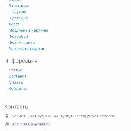
В гостиную
На кухню
В детскую
Холст
Модульные картины
Фотообои
Фотомозаика
Распечатка картин
Информация
Статьи
Доставка
Оплата
Контакты
.
Контакты
г.Алматы
,
ул.Баумана 247 (Тургут Озала) уг. ул.Сатпаева
87017186036@mail.ru