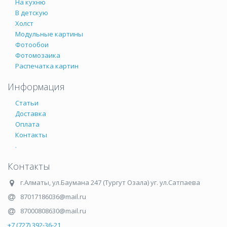
На кухню
В детскую
Холст
Модульные картины
Фотообои
Фотомозаика
Распечатка картин
Информация
Статьи
Доставка
Оплата
Контакты
.
Контакты
г.Алматы
,
ул.Баумана 247 (Тургут Озала) уг. ул.Сатпаева
87017186036@mail.ru
87000808630@mail.ru
+7 (727) 392-36-21