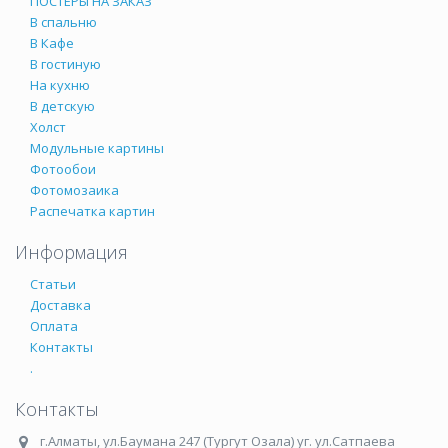
ПОСТЕРЫ НА ЗАКАЗ
В спальню
В Кафе
В гостиную
На кухню
В детскую
Холст
Модульные картины
Фотообои
Фотомозаика
Распечатка картин
Информация
Статьи
Доставка
Оплата
Контакты
.
Контакты
г.Алматы
,
ул.Баумана 247 (Тургут Озала) уг. ул.Сатпаева