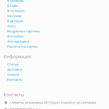
В спальню
В Кафе
В гостиную
На кухню
В детскую
Холст
Модульные картины
Фотообои
Фотомозаика
Распечатка картин
Информация
Статьи
Доставка
Оплата
Контакты
.
Контакты
г.Алматы
,
ул.Баумана 247 (Тургут Озала) уг. ул.Сатпаева