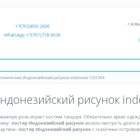
г.Алм
+7(702)850-2000
WhatsApp +7(701)718-6036
 этнические Индонезийский рисунок indonesia-1321504
Индонезийский рисунок in
оважную роль играет костюм танцора. Обязательно яркие одежд
тину
- постер
Индонезийский рисунок
можно смотреть долго и
картина
- постер
Индонезийский рисунок
с сказочных островов