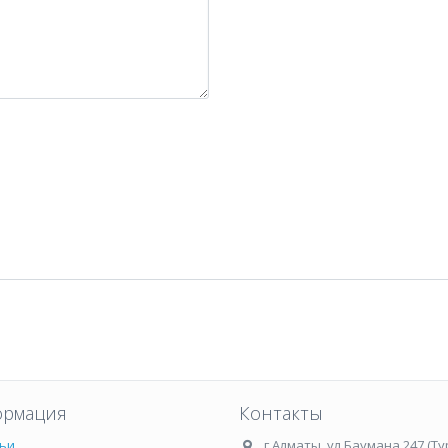
рмация
Контакты
ьи
г.Алматы
,
ул.Баумана 247 (Ту