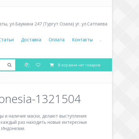
аты
,
ул.Баумана 247 (Тургут Озала) уг. ул.Сатпаева
Статьи
Доставка
Оплата
Контакты
.
В корзине нет товаров
donesia-1321504
ы и наличие маски, делают выступления
 каждый раз находить новые интересные
 Индонезии.