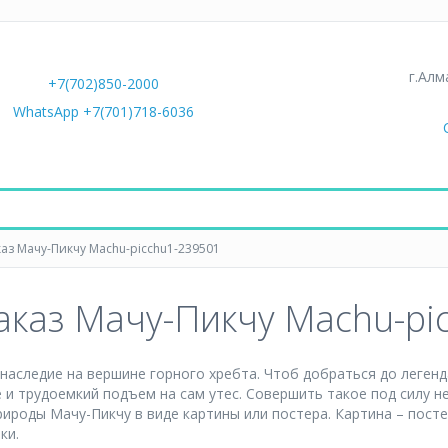
г.Алм
+7(702)850-2000
WhatsApp +7(701)718-6036
каз Мачу-Пикчу Machu-picchu1-239501
заказ Мачу-Пикчу Machu-pi
наследие на вершине горного хребта. Чтоб добраться до леген
 и трудоемкий подъем на сам утес. Совершить такое под силу н
рироды Мачу-Пикчу в виде картины или постера. Картина – посте
ки.