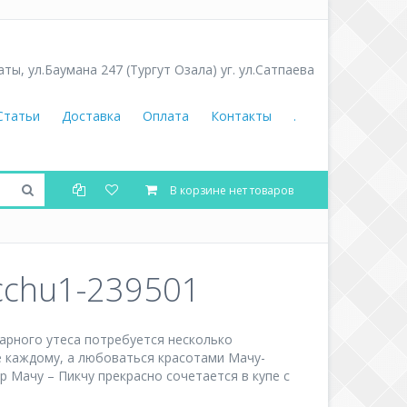
аты
,
ул.Баумана 247 (Тургут Озала) уг. ул.Сатпаева
Статьи
Доставка
Оплата
Контакты
.
В корзине нет товаров
cchu1-239501
дарного утеса потребуется несколько
е каждому, а любоваться красотами Мачу-
р Мачу – Пикчу прекрасно сочетается в купе с