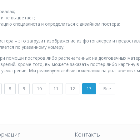
риалах;
 и не выцветает;
ацию специалиста и определиться с дизайном постера;
остера – это загрузит изображение из фотогалереи и предоста
ляется по указанному номеру.
ри помощи постеров либо распечатанных на долговечных матер
зделий. Кроме того, вы можете заказать постер либо картину в
 усмотрение. Мы реализуем любые пожелания на долговечных м
8
9
10
11
12
13
Все
рмация
Контакты