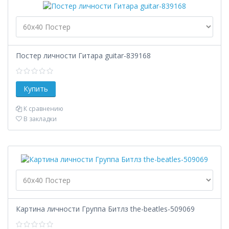
Постер личности Гитара guitar-839168
К сравнению
В закладки
Картина личности Группа Битлз the-beatles-509069