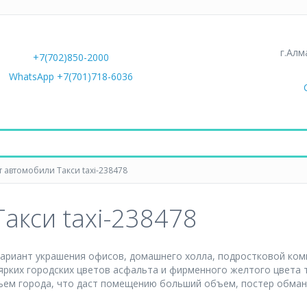
г.Алм
+7(702)850-2000
WhatsApp +7(701)718-6036
 автомобили Такси taxi-238478
акси taxi-238478
вариант украшения офисов, домашнего холла, подростковой ком
ярких городских цветов асфальта и фирменного желтого цвета т
бъем города, что даст помещению больший объем, постер обма