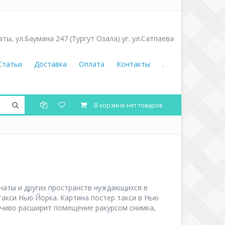
аты
,
ул.Баумана 247 (Тургут Озала) уг. ул.Сатпаева
Статьи
Доставка
Оплата
Контакты
.
В корзине нет товаров
наты и других пространств нуждающихся в
акси Нью Йорка. Картина постер такси в Нью
нчиво расширит помещение ракурсом снимка,