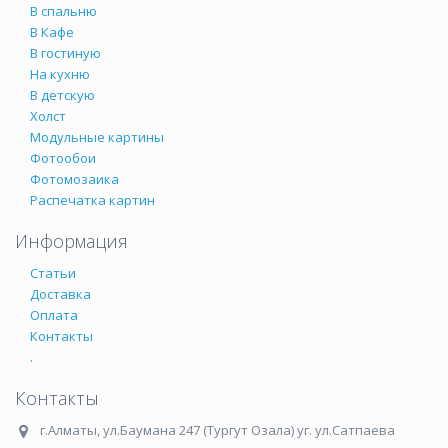
В спальню
В Кафе
В гостиную
На кухню
В детскую
Холст
Модульные картины
Фотообои
Фотомозаика
Распечатка картин
Информация
Статьи
Доставка
Оплата
Контакты
.
Контакты
г.Алматы
,
ул.Баумана 247 (Тургут Озала) уг. ул.Сатпаева