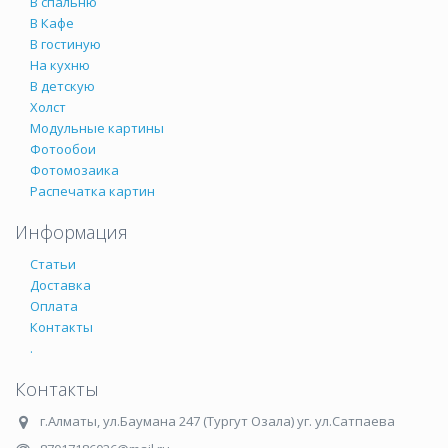
В спальню
В Кафе
В гостиную
На кухню
В детскую
Холст
Модульные картины
Фотообои
Фотомозаика
Распечатка картин
Информация
Статьи
Доставка
Оплата
Контакты
.
Контакты
г.Алматы
,
ул.Баумана 247 (Тургут Озала) уг. ул.Сатпаева