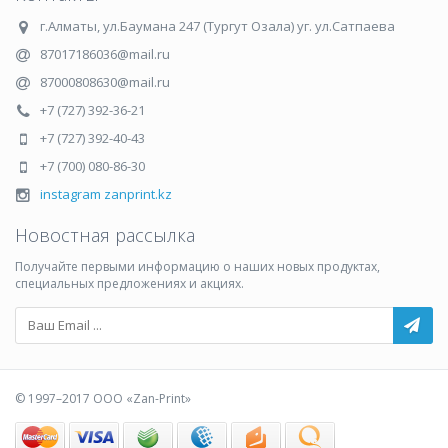
г.Алматы
,
ул.Баумана 247 (Тургут Озала) уг. ул.Сатпаева
87017186036@mail.ru
87000808630@mail.ru
+7 (727) 392-36-21
+7 (727) 392-40-43
+7 (700) 080-86-30
instagram zanprint.kz
Новостная рассылка
Получайте первыми информацию о наших новых продуктах,
специальных предложениях и акциях.
© 1997–2017 ООО «Zan-Print»