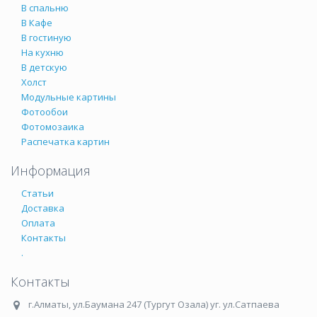
В спальню
В Кафе
В гостиную
На кухню
В детскую
Холст
Модульные картины
Фотообои
Фотомозаика
Распечатка картин
Информация
Статьи
Доставка
Оплата
Контакты
.
Контакты
г.Алматы
,
ул.Баумана 247 (Тургут Озала) уг. ул.Сатпаева