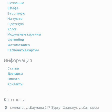
В спальню
В Кафе
В гостиную
На кухню
В детскую
Холст
Модульные картины
Фотообои
Фотомозаика
Распечатка картин
Информация
Статьи
Доставка
Оплата
Контакты
.
Контакты
г.Алматы
,
ул.Баумана 247 (Тургут Озала) уг. ул.Сатпаева