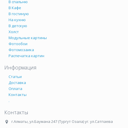
В спальню
В Кафе
В гостиную
На кухню
В детскую
Холст
Модульные картины
Фотообои
Фотомозаика
Распечатка картин
Информация
Статьи
Доставка
Оплата
Контакты
.
Контакты
г.Алматы
,
ул.Баумана 247 (Тургут Озала) уг. ул.Сатпаева