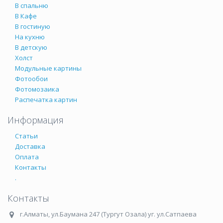
В спальню
В Кафе
В гостиную
На кухню
В детскую
Холст
Модульные картины
Фотообои
Фотомозаика
Распечатка картин
Информация
Статьи
Доставка
Оплата
Контакты
.
Контакты
г.Алматы
,
ул.Баумана 247 (Тургут Озала) уг. ул.Сатпаева