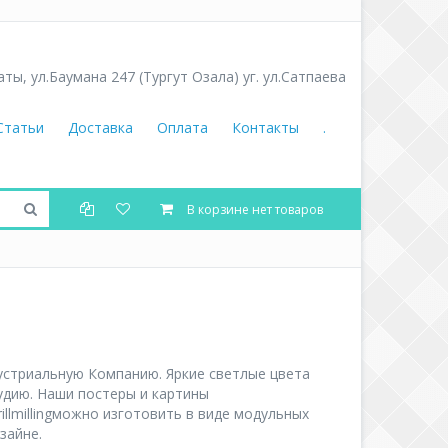
аты
,
ул.Баумана 247 (Тургут Озала) уг. ул.Сатпаева
Статьи
Доставка
Оплата
Контакты
.
В корзине нет товаров
ндустриальную Компанию. Яркие светлые цвета
удию. Наши постеры и картины
llmillingможно изготовить в виде модульных
зайне.