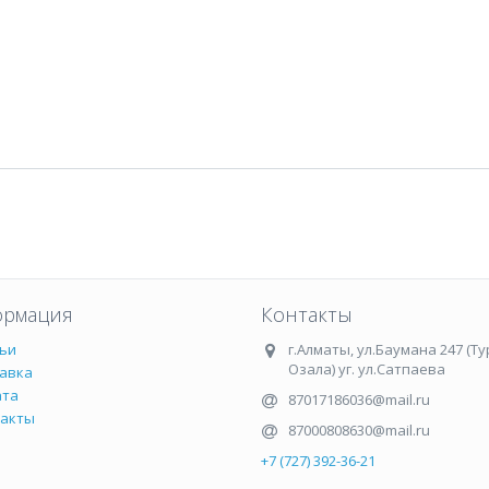
рмация
Контакты
ьи
г.Алматы
,
ул.Баумана 247 (Ту
Озала) уг. ул.Сатпаева
авка
ата
87017186036@mail.ru
такты
87000808630@mail.ru
+7 (727) 392-36-21