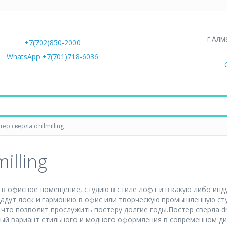
г.Алм
+7(702)850-2000
WhatsApp +7(701)718-6036
ер сверла drillmilling
illing
дет в офисное помещение, студию в стиле лофт и в какую либо и
адут лоск и гармонию в офис или творческую промышленную ст
что позволит прослужить постеру долгие годы.Постер сверла dri
ный вариант стильного и модного оформления в современном ди