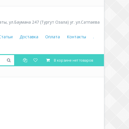
аты
,
ул.Баумана 247 (Тургут Озала) уг. ул.Сатпаева
Статьи
Доставка
Оплата
Контакты
.
В корзине нет товаров