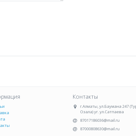
рмация
Контакты
ьи
г.Алматы
,
ул.Баумана 247 (Ту
Озала) уг. ул.Сатпаева
авка
ата
87017186036@mail.ru
такты
87000808630@mail.ru