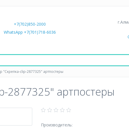
г.Алм
+7(702)850-2000
WhatsApp +7(701)718-6036
р "Скрепка-clip-2877325" артпостеры
ip-2877325" артпостеры
Производитель: