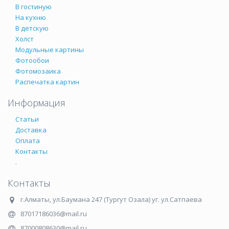
В гостиную
На кухню
В детскую
Холст
Модульные картины
Фотообои
Фотомозаика
Распечатка картин
Информация
Статьи
Доставка
Оплата
Контакты
.
Контакты
г.Алматы
,
ул.Баумана 247 (Тургут Озала) уг. ул.Сатпаева
87017186036@mail.ru
87000808630@mail.ru