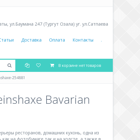
аты
,
ул.Баумана 247 (Тургут Озала) уг. ул.Сатпаева
Статьи
Доставка
Оплата
Контакты
.
В корзине нет товаров
nshaxe-254881
inshaxe Bavarian
ерьеры ресторанов, домашних кухонь, одна из
как на фотобумаге так и на холсте, а также в