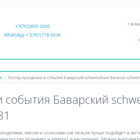
г.Алм
+7(702)850-2000
WhatsApp +7(701)718-6036
я
Постер праздники и события Баварский schweinshaxe Bavarian schwei
и события Баварский schwe
81
кренделями, мясом и сосисками как нельзя лучше подойдет в инт
ина постер поднимет и аппетит и настроение. Можно выполнить 