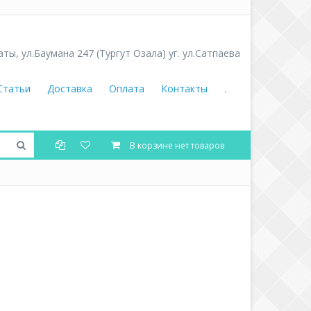
аты
,
ул.Баумана 247 (Тургут Озала) уг. ул.Сатпаева
Статьи
Доставка
Оплата
Контакты
.
В корзине нет товаров