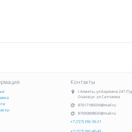
рмация
Контакты
ьи
г.Алматы
,
ул.Баумана 247 (Ту
Озала) уг. ул.Сатпаева
авка
ата
87017186036@mail.ru
такты
87000808630@mail.ru
+7 (727) 392-36-21
+7 (727) 392-40-43