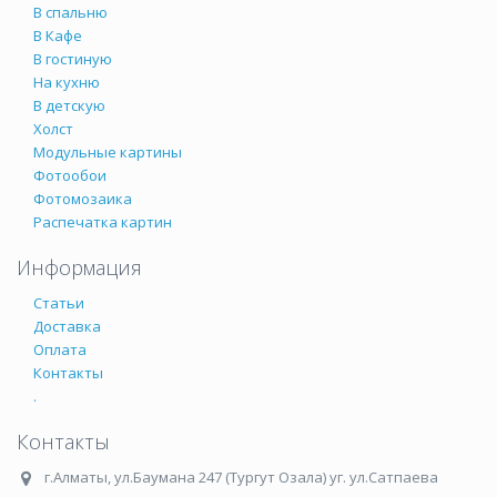
В спальню
В Кафе
В гостиную
На кухню
В детскую
Холст
Модульные картины
Фотообои
Фотомозаика
Распечатка картин
Информация
Статьи
Доставка
Оплата
Контакты
.
Контакты
г.Алматы
,
ул.Баумана 247 (Тургут Озала) уг. ул.Сатпаева