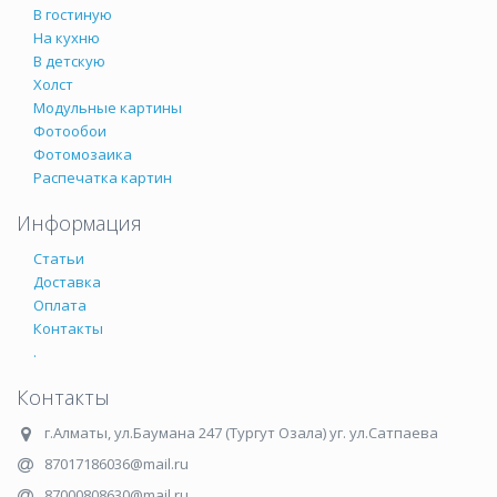
В гостиную
На кухню
В детскую
Холст
Модульные картины
Фотообои
Фотомозаика
Распечатка картин
Информация
Статьи
Доставка
Оплата
Контакты
.
Контакты
г.Алматы
,
ул.Баумана 247 (Тургут Озала) уг. ул.Сатпаева
87017186036@mail.ru
87000808630@mail.ru