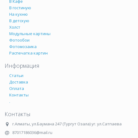
В Кафе
В гостиную
На кухню
В детскую
Холст
Модульные картины
Фотообои
Фотомозаика
Распечатка картин
Информация
Статьи
Доставка
Оплата
Контакты
.
Контакты
г.Алматы
,
ул.Баумана 247 (Тургут Озала) уг. ул.Сатпаева
87017186036@mail.ru