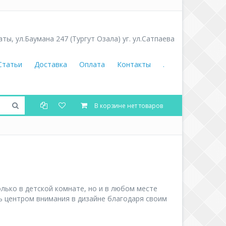
аты
,
ул.Баумана 247 (Тургут Озала) уг. ул.Сатпаева
Статьи
Доставка
Оплата
Контакты
.
В корзине нет товаров
олько в детской комнате, но и в любом месте
ь центром внимания в дизайне благодаря своим