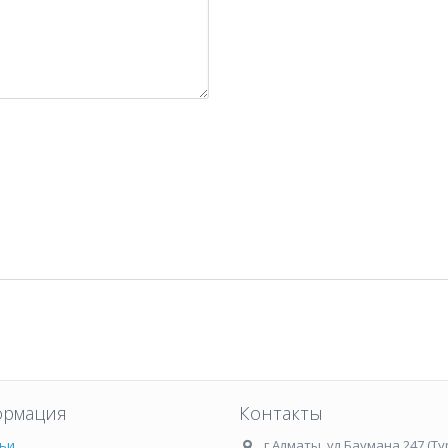
рмация
Контакты
ьи
г.Алматы
,
ул.Баумана 247 (Ту