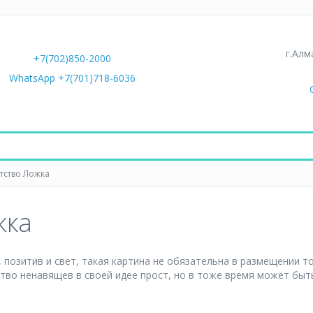
г.Алм
+7(702)850-2000
WhatsApp +7(701)718-6036
тство Ложка
жка
, позитив и свет, такая картина не обязательна в размещении т
ство ненавящев в своей идее прост, но в тоже время может быт