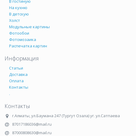
В гостиную
На кухню
В детскую
Холст
Модульные картины
Фотообои
Фотомозаика
Распечатка картин
Информация
Статьи
Доставка
Оплата
Контакты
.
Контакты
г.Алматы
,
ул.Баумана 247 (Тургут Озала) уг. ул.Сатпаева
87017186036@mail.ru
87000808630@mail.ru