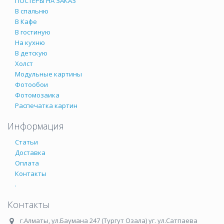
ПОСТЕРЫ НА ЗАКАЗ
В спальню
В Кафе
В гостиную
На кухню
В детскую
Холст
Модульные картины
Фотообои
Фотомозаика
Распечатка картин
Информация
Статьи
Доставка
Оплата
Контакты
.
Контакты
г.Алматы
,
ул.Баумана 247 (Тургут Озала) уг. ул.Сатпаева