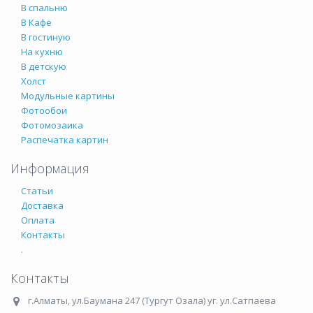
В спальню
В Кафе
В гостиную
На кухню
В детскую
Холст
Модульные картины
Фотообои
Фотомозаика
Распечатка картин
Информация
Статьи
Доставка
Оплата
Контакты
.
Контакты
г.Алматы
,
ул.Баумана 247 (Тургут Озала) уг. ул.Сатпаева