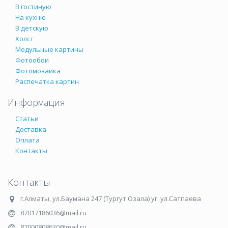
В гостиную
На кухню
В детскую
Холст
Модульные картины
Фотообои
Фотомозаика
Распечатка картин
Информация
Статьи
Доставка
Оплата
Контакты
.
Контакты
г.Алматы
,
ул.Баумана 247 (Тургут Озала) уг. ул.Сатпаева
87017186036@mail.ru
87000808630@mail.ru