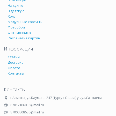
В гостиную
На кухню
В детскую
Холст
Модульные картины
Фотообои
Фотомозаика
Распечатка картин
Информация
Статьи
Доставка
Оплата
Контакты
.
Контакты
г.Алматы
,
ул.Баумана 247 (Тургут Озала) уг. ул.Сатпаева
87017186036@mail.ru
87000808630@mail.ru