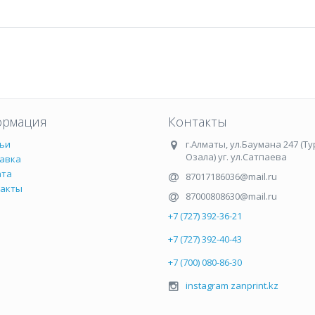
рмация
Контакты
ьи
г.Алматы
,
ул.Баумана 247 (Ту
Озала) уг. ул.Сатпаева
авка
ата
87017186036@mail.ru
такты
87000808630@mail.ru
+7 (727) 392-36-21
+7 (727) 392-40-43
+7 (700) 080-86-30
instagram zanprint.kz