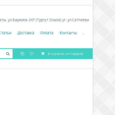
аты
,
ул.Баумана 247 (Тургут Озала) уг. ул.Сатпаева
Статьи
Доставка
Оплата
Контакты
.
В корзине нет товаров