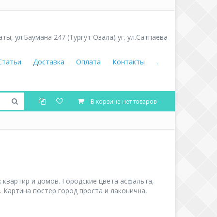
аты
,
ул.Баумана 247 (Тургут Озала) уг. ул.Сатпаева
Статьи
Доставка
Оплата
Контакты
.
В корзине нет товаров
 квартир и домов. Городские цвета асфальта,
 Картина постер город проста и лаконична,