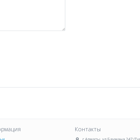
рмация
Контакты
ьи
г.Алматы
,
ул.Баумана 247 (Ту