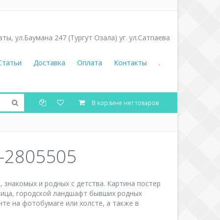
аты
,
ул.Баумана 247 (Тургут Озала) уг. ул.Сатпаева
Статьи
Доставка
Оплата
Контакты
.
В корзине нет товаров
g-2805505
 знакомых и родных с детства. Картина постер
улица, городской ландшафт бывших родных
нте на фотобумаге или холсте, а также в