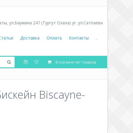
аты
,
ул.Баумана 247 (Тургут Озала) уг. ул.Сатпаева
Статьи
Доставка
Оплата
Контакты
.
В корзине нет товаров
искейн Biscayne-