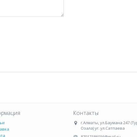
рмация
Контакты
ьи
г.Алматы
,
ул.Баумана 247 (Ту
Озала) уг. ул.Сатпаева
авка
ата
87017186036@mail.ru