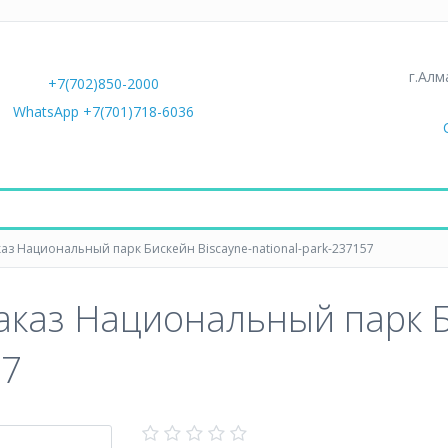
г.Алм
+7(702)850-2000
WhatsApp +7(701)718-6036
каз Национальный парк Бискейн Biscayne-national-park-237157
аказ Национальный парк Б
57