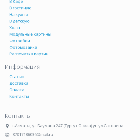
В Кафе
В гостиную
На кухню
В детскую
Холст
Модульные картины
Фотообои
Фотомозаика
Распечатка картин
Информация
Статьи
Доставка
Оплата
Контакты
.
Контакты
г.Алматы
,
ул.Баумана 247 (Тургут Озала) уг. ул.Сатпаева
87017186036@mail.ru