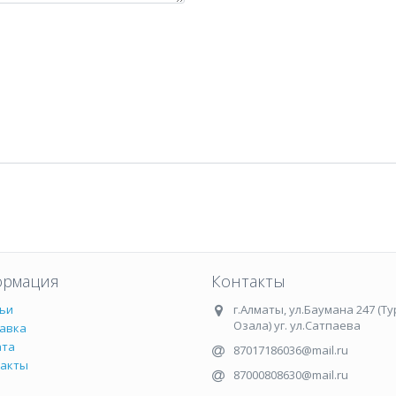
рмация
Контакты
ьи
г.Алматы
,
ул.Баумана 247 (Ту
Озала) уг. ул.Сатпаева
авка
ата
87017186036@mail.ru
такты
87000808630@mail.ru