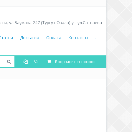
аты
,
ул.Баумана 247 (Тургут Озала) уг. ул.Сатпаева
Статьи
Доставка
Оплата
Контакты
.
В корзине нет товаров