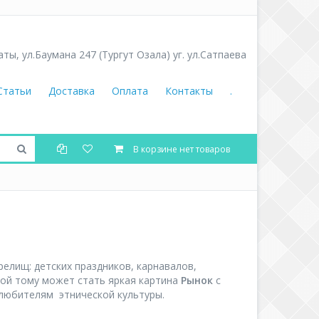
аты
,
ул.Баумана 247 (Тургут Озала) уг. ул.Сатпаева
Статьи
Доставка
Оплата
Контакты
.
В корзине нет товаров
релищ: детских праздников, карнавалов,
вой тому может стать яркая картина
Рынок
с
 любителям этнической культуры.