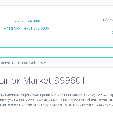
г.Алм
+7(702)850-2000
WhatsApp +7(701)718-6036
 этнические Рынок Market-999601
Рынок Market-999601
современном мире люди привыкли считать маски атрибутом для з
ьным украшать дома, офисы различными масками. И альтернати
 интерьер в стиле хайтек или может стать отличным подарком