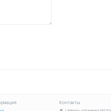
рмация
Контакты
ьи
г.Алматы
,
ул.Баумана 247 (Ту