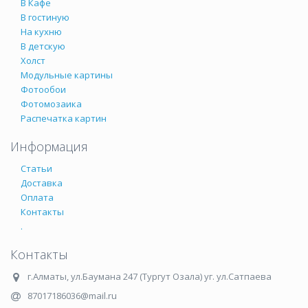
В Кафе
В гостиную
На кухню
В детскую
Холст
Модульные картины
Фотообои
Фотомозаика
Распечатка картин
Информация
Статьи
Доставка
Оплата
Контакты
.
Контакты
г.Алматы
,
ул.Баумана 247 (Тургут Озала) уг. ул.Сатпаева
87017186036@mail.ru