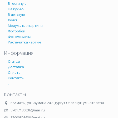
В гостиную
На кухню
В детскую
Холст
Модульные картины
Фотообои
Фотомозаика
Распечатка картин
Информация
Статьи
Доставка
Оплата
Контакты
.
Контакты
г.Алматы
,
ул.Баумана 247 (Тургут Озала) уг. ул.Сатпаева
87017186036@mail.ru
87000808630@mail.ru