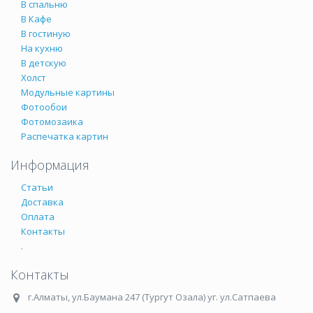
В спальню
В Кафе
В гостиную
На кухню
В детскую
Холст
Модульные картины
Фотообои
Фотомозаика
Распечатка картин
Информация
Статьи
Доставка
Оплата
Контакты
.
Контакты
г.Алматы
,
ул.Баумана 247 (Тургут Озала) уг. ул.Сатпаева