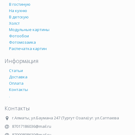
В гостиную
На кухню
В детскую
Холст
Модульные картины
Фотообои
Фотомозаика
Распечатка картин
Информация
Статьи
Доставка
Оплата
Контакты
.
Контакты
г.Алматы
,
ул.Баумана 247 (Тургут Озала) уг. ул.Сатпаева
87017186036@mail.ru
87000808630@mail.ru