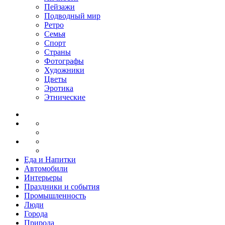
Пейзажи
Подводный мир
Ретро
Семья
Спорт
Страны
Фотографы
Художники
Цветы
Эротика
Этнические
Еда и Напитки
Автомобили
Интерьеры
Праздники и события
Промышленность
Люди
Города
Природа