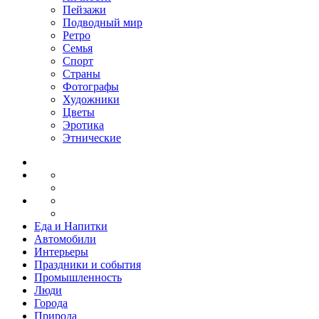
Пейзажи
Подводный мир
Ретро
Семья
Спорт
Страны
Фотографы
Художники
Цветы
Эротика
Этнические
Еда и Напитки
Автомобили
Интерьеры
Праздники и события
Промышленность
Люди
Города
Природа